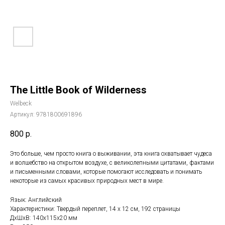
The Little Book of Wilderness
Welbeck
Артикул:
9781800691896
800
р.
Это больше, чем просто книга о выживании, эта книга охватывает чудеса
и волшебство на открытом воздухе, с великолепными цитатами, фактами
и письменными словами, которые помогают исследовать и понимать
некоторые из самых красивых природных мест в мире.
Язык: Английский
Характеристики: Твердый переплет, 14 х 12 см, 192 страницы
ДxШxВ: 140x115x20 мм