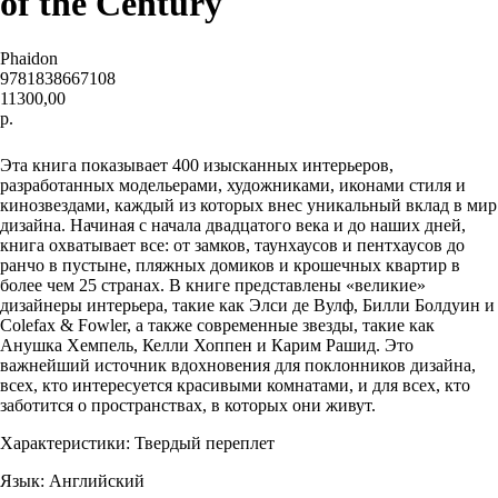
of the Century
Phaidon
9781838667108
11300,00
р.
ДОБАВИТЬ В КОРЗИНУ
Эта книга показывает 400 изысканных интерьеров,
разработанных модельерами, художниками, иконами стиля и
кинозвездами, каждый из которых внес уникальный вклад в мир
дизайна. Начиная с начала двадцатого века и до наших дней,
книга охватывает все: от замков, таунхаусов и пентхаусов до
ранчо в пустыне, пляжных домиков и крошечных квартир в
более чем 25 странах. В книге представлены «великие»
дизайнеры интерьера, такие как Элси де Вулф, Билли Болдуин и
Colefax & Fowler, а также современные звезды, такие как
Анушка Хемпель, Келли Хоппен и Карим Рашид. Это
важнейший источник вдохновения для поклонников дизайна,
всех, кто интересуется красивыми комнатами, и для всех, кто
заботится о пространствах, в которых они живут.
Характеристики: Твердый переплет
Язык: Английский