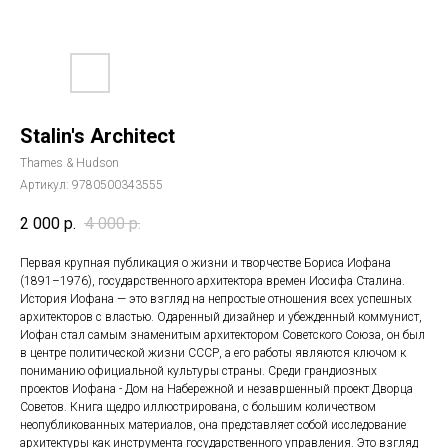
Stalin's Architect
Thames & Hudson
Артикул:
9780500343555
2 000
р.
4 000
р.
Первая крупная публикация о жизни и творчестве Бориса Иофана
(1891–1976), государственного архитектора времен Иосифа Сталина.
История Иофана — это взгляд на непростые отношения всех успешных
архитекторов с властью. Одаренный дизайнер и убежденный коммунист,
Иофан стал самым знаменитым архитектором Советского Союза, он был
в центре политической жизни СССР, а его работы являются ключом к
пониманию официальной культуры страны. Среди грандиозных
проектов Иофана - Дом на Набережной и незавршенный проект Дворца
Советов. Книга щедро иллюстрирована, с большим количеством
неопубликованных материалов, она представляет собой исследование
архитектуры как инструмента государственного управления. Это взгляд