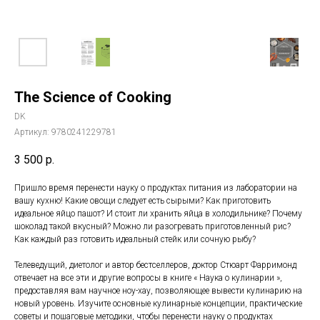
The Science of Cooking
DK
Артикул:
9780241229781
3 500
р.
Пришло время перенести науку о продуктах питания из лаборатории на
вашу кухню! Какие овощи следует есть сырыми? Как приготовить
идеальное яйцо пашот? И стоит ли хранить яйца в холодильнике? Почему
шоколад такой вкусный? Можно ли разогревать приготовленный рис?
Как каждый раз готовить идеальный стейк или сочную рыбу?
Телеведущий, диетолог и автор бестселлеров, доктор Стюарт Фарримонд
отвечает на все эти и другие вопросы в книге « Наука о кулинарии »,
предоставляя вам научное ноу-хау, позволяющее вывести кулинарию на
новый уровень. Изучите основные кулинарные концепции, практические
советы и пошаговые методики, чтобы перенести науку о продуктах