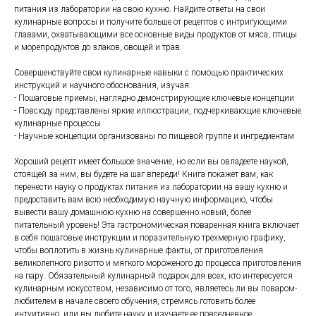
питания из лаборатории на свою кухню. Найдите ответы на свои
кулинарные вопросы и получите больше от рецептов с интригующими
главами, охватывающими все основные виды продуктов от мяса, птицы
и морепродуктов до злаков, овощей и трав.
Совершенствуйте свои кулинарные навыки с помощью практических
инструкций и научного обоснования, изучая:
- Пошаговые приемы, наглядно демонстрирующие ключевые концепции
- Повсюду представлены яркие иллюстрации, подчеркивающие ключевые
кулинарные процессы
- Научные концепции организованы по пищевой группе и ингредиентам
Хороший рецепт имеет большое значение, но если вы овладеете наукой,
стоящей за ним, вы будете на шаг впереди! Книга покажет вам, как
перенести науку о продуктах питания из лаборатории на вашу кухню и
предоставить вам всю необходимую научную информацию, чтобы
вывести вашу домашнюю кухню на совершенно новый, более
питательный уровень! Эта гастрономическая поваренная книга включает
в себя пошаговые инструкции и поразительную трехмерную графику,
чтобы воплотить в жизнь кулинарные факты, от приготовления
великолепного ризотто и мягкого мороженого до процесса приготовления
на пару. Обязательный кулинарный подарок для всех, кто интересуется
кулинарным искусством, независимо от того, являетесь ли вы поваром-
любителем в начале своего обучения, стремясь готовить более
интуитивно, или вы любите науку и изучаете ее повседневное