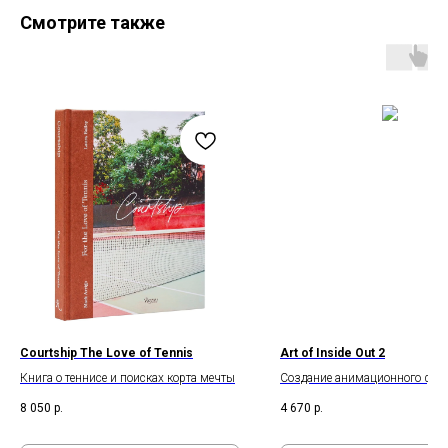
Смотрите также
Courtship The Love of Tennis
Art of Inside Out 2
Книга о теннисе и поисках корта мечты
Создание анимационного фи
Disney и Pixar «Головоломка 2
8 050
р.
4 670
р.