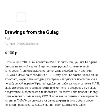
Drawings from the Gulag
Fuel
Артикул:
9780956356246
4 100
р.
Рисунки из ГУЛАГа" включают в себя 130 рисунков Данцига Балдаева
(автора известной серии "Энциклопедия русской криминальной
татуировки"), описывающих историю, ужас и особенности системы
ГУЛАГа с момента ее создания в 1918 году. Отец Балдаева, уважаемый
этнограф, научил его методам регистрации татуировок преступников в
петербургской тюрьме "Кресты", где Данциг работал надзирателем. К.Г.Б.
было доложено о его деятельности, и удивительным образом ему была
предоставлена поддержка для продолжения работы, что позволило ему
путешествовать по бывшему СССР Наблюдая за сценами повседневной
жизни в ГУЛАГе, он описал этот ранее закрытый мир с обеих сторон
колючей проволоки. С каждой миниатюрой Балдаев оживляет