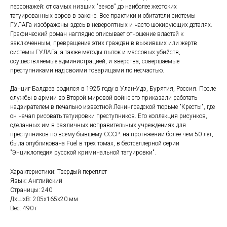
персонажей: от самых низших "зеков" до наиболее жестоких
татуированных воров в законе. Все практики и обитатели системы
ГУЛАГа изображены здесь в невероятных и часто шокирующих деталях.
Графический роман наглядно описывает отношение властей к
заключенным, превращение этих граждан в выживших или жертв
системы ГУЛАГа, а также методы пыток и массовых убийств,
осуществляемые администрацией, и зверства, совершаемые
преступниками над своими товарищами по несчастью.
Данциг Балдаев родился в 1925 году в Улан-Удэ, Бурятия, Россия. После
службы в армии во Второй мировой войне его приказали работать
надзирателем в печально известной Ленинградской тюрьме "Кресты", где
он начал рисовать татуировки преступников. Его коллекция рисунков,
сделанных им в различных исправительных учреждениях для
преступников по всему бывшему СССР. на протяжении более чем 50 лет,
была опубликована Fuel в трех томах, в бестселлерной серии
"Энциклопедия русской криминальной татуировки".
Характеристики: Твердый переплет
Язык: Английский
Страницы: 240
ДxШxВ: 205x165x20 мм
Вес: 490 г