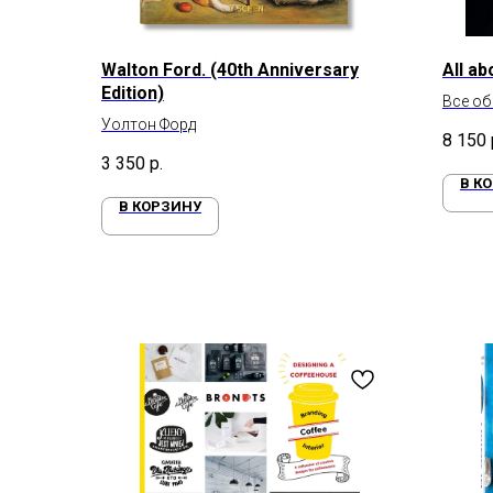
Walton Ford. (40th Anniversary
All a
Edition)
Все об
Уолтон Форд
8 150
3 350
р.
В К
В КОРЗИНУ