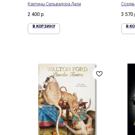
Картины Сальвадора Дали
Создан
Пробу
2 400
р.
3 570
В КОРЗИНУ
В К