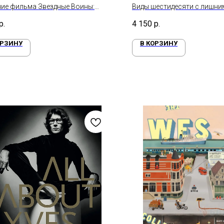
ие фильма Звездные Воины:
Виды шестидесяти с лишни
ждение силы
Хиросигэ
р.
4 150
р.
ОРЗИНУ
В КОРЗИНУ