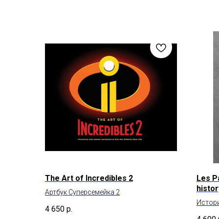
The Art of Incredibles 2
Les Pa
histor
Артбук Суперсемейка 2
Истори
4 650
р.
Гибсон