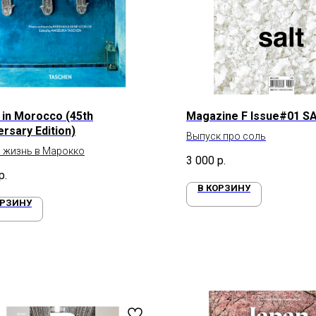
g in Morocco (45th
Magazine F Issue#01 S
rsary Edition)
Выпуск про соль
 жизнь в Марокко
3 000
р.
р.
В КОРЗИНУ
ОРЗИНУ