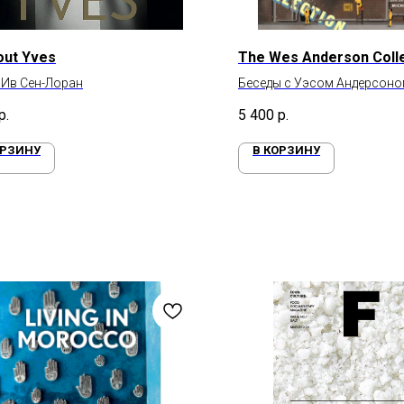
bout Yves
The Wes Anderson Coll
 Ив Сен-Лоран
Беседы с Уэсом Андерсоно
фильмах
р.
5 400
р.
ОРЗИНУ
В КОРЗИНУ