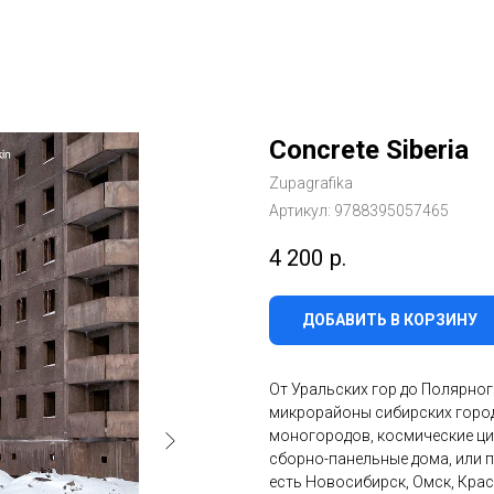
Concrete Siberia
Zupagrafika
Артикул:
9788395057465
4 200
р.
ДОБАВИТЬ В КОРЗИНУ
От Уральских гор до Полярног
микрорайоны сибирских горо
моногородов, космические цир
сборно-панельные дома, или п
есть Новосибирск, Омск, Крас