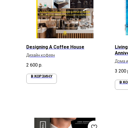
Designing A Coffee House
Livin
Annive
Дизайн кофеен
Дома и
2 600
р.
3 200
В КОРЗИНУ
В К