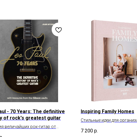
ul - 70 Years: The definitive
Inspiring Family Homes
y of rock's greatest guitar
Стильные идеи для организ
я величайших рок-гитар от
семейного гнездышка
7 200
р.
 Ле Поль