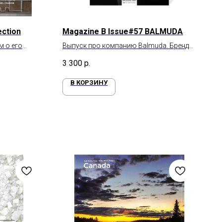
ection
Magazine B Issue#57 BALMUDA
м о его
Выпуск про компанию Balmuda. Бренд
эстетической бытовой техники
3 300
р.
В КОРЗИНУ