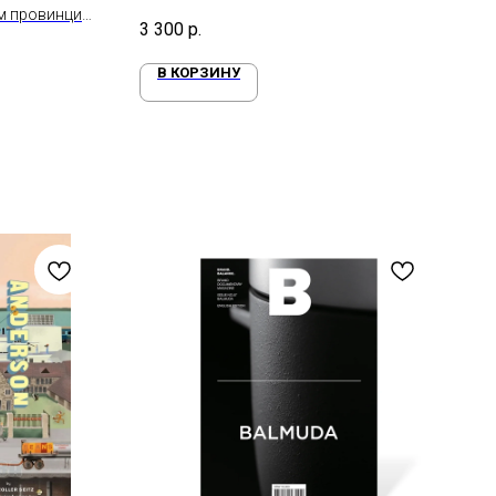
м провинций
3 300
р.
В КОРЗИНУ