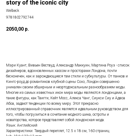
story of the iconic city
Welbeck
9781802792744
2050,00
р.
ДОБАВИТЬ В КОРЗИНУ
Мэри Куант, Вивьен Вествуд, Александр Маккуин, Мартина Роуз - список
дизайнеров, вдохновленных хаосом и просторами Лондона, почти
бесконечен, как и зарождающиеся там стили и субкультуры. От панков и
Кингс-роуд до романтиков клубной сцены Сохо, Лондон совершенно
уникален своим обширным и неортодоксальным разнообразием моды.
Многие из самых известных икон мира моды являются лондонцами, а
такие фигуры, как Твигги, Кейт Мосс, Алекса Чанг, Сиукси Сиу и Адвоа
Абоа, задают тенденции по всему миру. Этот прекрасно
иллюстрированный справочник является идеальным руководством для
того, чтобы погрузиться в сочетание модного шика, остроты и
новаторства, которое представляет собой лондонская мода.
Язык: Английский
Характеристики: Твердый переплет, 12.5 x 18 см, 160 страниц