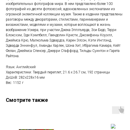
изобретательных фотографов мира. В нем представлено более 100
фотографий из десяти фотосессий, вдохновленных экспонатами из
огромной эклектичной коллекции музея. Также в издании представлены
разговоры между декораторами, стилистами, парикмахерами и
визажистами, моделями и музами, которые воплощают в жизнь
воображение Уокера; при участии Джека Эпплъярда, Зои Бедо, Терри
Блоксхэм, Эди Кэмпбелл, Гвендолин Кристи, Джозефины Коуэлл,
Джеймса Крю, Малкольма Эдвардса, Карен Элсон, Кэти Инглэнд,
Эдварда Эннинфул, Аманды Харлек, Шона Хит, Ибрагима Камара, Кейт
Фелан, Джеймса Спенсер, Джерри Стаффорд, Тильды Суинтон и Гарета
Райтона.
Язык: Английский
Характеристики: Твердый переплет, 21.6 x 26.7 см, 192 страницы
ДxШxВ: 282x228x16 мм
Вес: 1152 г
Смотрите также