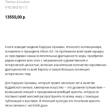
Thames & Hudson
9782080262172
13550,00
р.
ДОБАВИТЬ В КОРЗИНУ
Книга освещает видение Кадзуми Арикавы, японского коллекционера,
основателя и президента Albion Art. На протяжении всей своей карьеры
он преследовал самые ослепительные драгоценности мира, приобретая
редкие изделия всех эпох с несравненной художественной и
исторической ценностью, включая значительное количество королевских
драгоценностей со всей Европы и самую большую коллекцию
исторических тиар.
Для Кадзуми Арикавы, который провел несколько лет в качестве
буддийского монаха, ювелирное искусство — это духовное путешествие —
возвышение эмоций и празднование всеобщей красоты, которую он
поставил своей миссией распространять по всему миру с помощью
публикаций и выставок. В японской культуре это почитание красоты
тесно связано с чистотой души.