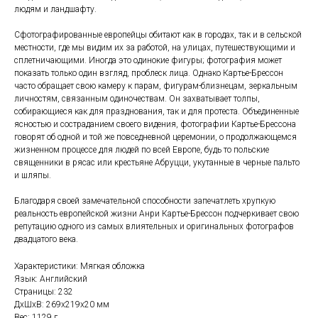
людям и ландшафту.
Сфотографированные европейцы обитают как в городах, так и в сельской
местности, где мы видим их за работой, на улицах, путешествующими и
сплетничающими. Иногда это одинокие фигуры; фотография может
показать только один взгляд, проблеск лица. Однако Картье-Брессон
часто обращает свою камеру к парам, фигурам-близнецам, зеркальным
личностям, связанным одиночествам. Он захватывает толпы,
собирающиеся как для празднования, так и для протеста. Объединенные
ясностью и состраданием своего видения, фотографии Картье-Брессона
говорят об одной и той же повседневной церемонии, о продолжающемся
жизненном процессе для людей по всей Европе, будь то польские
священники в рясас или крестьяне Абруцци, укутанные в черные пальто
и шляпы.
Благодаря своей замечательной способности запечатлеть хрупкую
реальность европейской жизни Анри Картье-Брессон подчеркивает свою
репутацию одного из самых влиятельных и оригинальных фотографов
двадцатого века.
Характеристики: Мягкая обложка
Язык: Английский
Страницы: 232
ДxШxВ: 269x219x20 мм
Вес: 1129 г