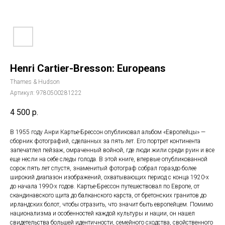
Henri Cartier-Bresson: Europeans
Thames & Hudson
Артикул:
9780500281222
4 500
р.
В 1955 году Анри Картье-Брессон опубликовал альбом «Европейцы» —
сборник фотографий, сделанных за пять лет. Его портрет континента
запечатлел пейзаж, омраченный войной, где люди жили среди руин и все
еще несли на себе следы голода. В этой книге, впервые опубликованной
сорок пять лет спустя, знаменитый фотограф собрал гораздо более
широкий диапазон изображений, охватывающих период с конца 1920-х
до начала 1990-х годов. Картье-Брессон путешествовал по Европе, от
скандинавского щита до балканского карста, от бретонских гранитов до
ирландских болот, чтобы отразить, что значит быть европейцем. Помимо
национализма и особенностей каждой культуры и нации, он нашел
свидетельства большей идентичности, семейного сходства, свойственного