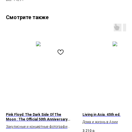
Смотрите также
Pink Floyd: The Dark Side Of The
Living in Asia. 45th ed.
Moon : The Official 50th Anniversary
Дома и жизнь в Азии
Book
Закулисные и концертные фотографии
3 210
р.