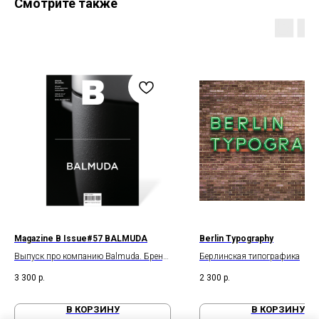
Смотрите также
Magazine B Issue#57 BALMUDA
Berlin Typography
Выпуск про компанию Balmuda. Бренд
Берлинская типографика
эстетической бытовой техники
3 300
р.
2 300
р.
В КОРЗИНУ
В КОРЗИНУ