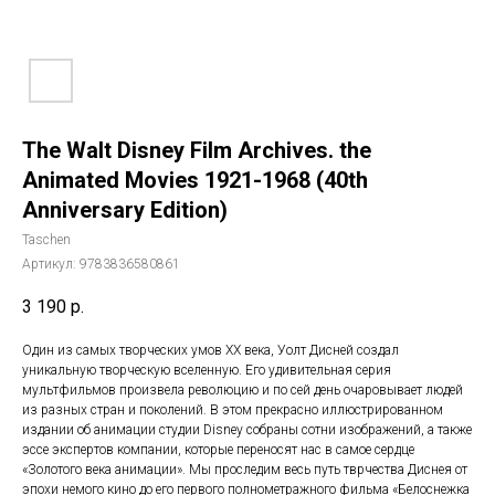
The Walt Disney Film Archives. the
Animated Movies 1921-1968 (40th
Anniversary Edition)
Taschen
Артикул:
9783836580861
3 190
р.
Один из самых творческих умов XX века, Уолт Дисней создал
уникальную творческую вселенную. Его удивительная серия
мультфильмов произвела революцию и по сей день очаровывает людей
из разных стран и поколений. В этом прекрасно иллюстрированном
издании об анимации студии Disney собраны сотни изображений, а также
эссе экспертов компании, которые переносят нас в самое сердце
«Золотого века анимации». Мы проследим весь путь тврчества Диснея от
эпохи немого кино до его первого полнометражного фильма «Белоснежка