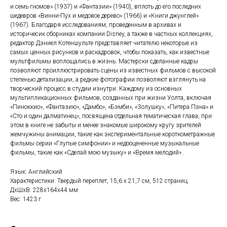
и семь гномов» (1937) и «Фантазии» (1940), вплоть до его последних
шедевров «Винни-Пух и медовое дерево» (1966) и «Книги джунглей»
(1967). Благодаря исследованиям, проведенным в архивах и
историчесик сборниках компании Disney, а также в частных коллекциях,
редактор Дэниел Котеншульте представляет читателю некоторые из
самых ценных рисунков и раскадровок, чтобы показать, как известные
мультфильмы воплощались в жизнь. Мастерски сделанные кадры
позволяют проиллюстрировать сцены из известных фильмов с высокой
степенью детализации, а редкие фотографии позволяют взглянуть на
творческий процесс в студии изнутри. Каждому из основных
мультипликационных фильмов, созданных при жизни Уолта, включая
«Пиноккио», «Фантазию», «Дамбо», «Бэмби», «Золушку», «Питера Пэна» и
«Сто и один далматинец», посвящена отдельная тематическая глава, при
этом в книге не забыты и менее знакомые широкому кругу зрителей
жемчужины анимации, такие как экспериментальные короткометражные
фильмы серии «Глупые симфонии» и недооцененные музыкальные
фильмы, такие как «Сделай мою музыку» и «Время мелодий» .
Язык: Английский
Характеристики: Твердый переплет, 15,6 х 21,7 см, 512 страниц
ДxШxВ: 228x164x44 мм
Вес: 1423 г