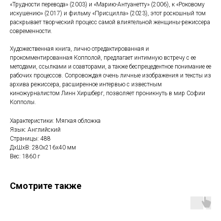
«Трудности перевода» (2003) и «Марию-Антуанетту» (2006), к «Роковому
искушению» (2017) и фильму «Присцилла» (2023), этот роскошный том
раскрывает творческий процесс самой влиятельной женщины-режиссера
современности.
Художественная книга, лично отредактированная и
прокомментированная Копполой, предлагает интимную встречу с ее
методами, ссылками и соавторами, а также беспрецедентное понимание ее
рабочих процессов. Сопровождая очень личные изображения и тексты из
архива режиссера, расширенное интервью с известным
киножурналистом Линн Хиршберг, позволяет проникнуть в мир Софии
Копполы.
Характеристики: Мягкая обложка
Язык: Английский
Страницы: 488
ДxШxВ: 280x216x40 мм
Вес: 1860 г
Смотрите также