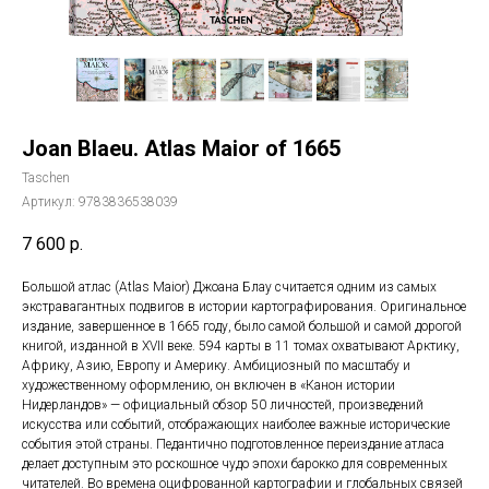
Joan Blaeu. Atlas Maior of 1665
Taschen
Артикул:
9783836538039
7 600
р.
Большой атлас (Atlas Maior) Джоана Блау считается одним из самых
экстравагантных подвигов в истории картографирования. Оригинальное
издание, завершенное в 1665 году, было самой большой и самой дорогой
книгой, изданной в XVII веке. 594 карты в 11 томах охватывают Арктику,
Африку, Азию, Европу и Америку. Амбициозный по масштабу и
художественному оформлению, он включен в «Канон истории
Нидерландов» — официальный обзор 50 личностей, произведений
искусства или событий, отображающих наиболее важные исторические
события этой страны. Педантично подготовленное переиздание атласа
делает доступным это роскошное чудо эпохи барокко для современных
читателей. Во времена оцифрованной картографии и глобальных связей