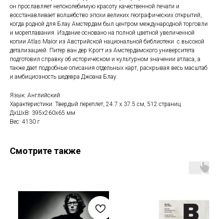
он прославляет непоколебимую красоту качественной печати и
восстанавливает волшебство эпохи великих географических открытий,
когда родной для Блау Амстердам был центром международной торговли
и мореплавания. Издание основано на полной цветной увеличенной
копии Atlas Maior из Австрийской национальной библиотеки с высокой
детализацией. Питер ван дер Крогт из Амстердамского университета
подготовил справку об историческом и культурном значении атласа, а
также дает подробные описания отдельных карт, раскрывая весь масштаб
и амбициозность шедевра Джоана Блау.
Язык: Английский
Характеристики: Твердый переплет, 24.7 x 37.5 см, 512 страниц
ДxШxВ: 395x260x65 мм
Вес: 4130 г
Смотрите также