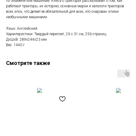
по знаменитым машинам. Книга о тракторах рассказывает о том, как
работают тракторы, их историю, основные марки и каталоги тракторов
всех эпох, что делает ее обязательной для всех, кто очарован этими
необычными машинами.
Язык: Английский
Характеристики: Твердый переплет, 26 x 31 см, 256 страниц
ДxШxВ: 289x244x23 мм
Вес: 1440 г
Смотрите также