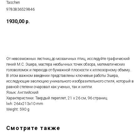
Taschen
9783836529846
1930,00
р.
ДОБАВИТЬ В КОРЗИНУ
От невозможных лестниц до мозаичных птиц, исследуйте графический
гений М.С. Эшера, мастера необычных точек обзора, математических
головоломок и перехода от бумажной плоскости к иллюзорному объему.
В этом важном введении представлены ключевые работы Эшера,
исследующие эволюцию уникального изобразительного стиля, который в
равной степени очаровал как ученых, так и хиппи.
Язык: Английский
Характеристики: Твердый переплет, 21 x 26 см, 96 страниц
lwh: 264x213x10 mm
Weight: 590 g
Смотрите также