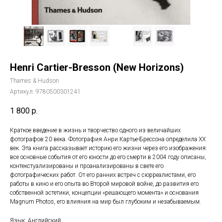
Henri Cartier-Bresson (New Horizons)
Thames & Hudson
Артикул:
9780500301241
1 800
р.
Краткое введение в жизнь и творчество одного из величайших
фотографов 20 века. Фотография Анри Картье-Брессона определила ХХ
век. Эта книга рассказывает историю его жизни через его изображения:
все основные события от его юности до его смерти в 2004 году описаны,
контекстуализированы и проанализированы в свете его
фотографических работ. От его ранних встреч с сюрреалистами, его
работы в кино и его опыта во Второй мировой войне, до развития его
собственной эстетики, концепции «решающего момента» и основания
Magnum Photos, его влияния на мир был глубоким и незабываемым.
Язык: Английский