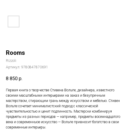
Rooms
Rizzoli
Артикул:
9780847870691
8 850
р.
Первая книга о творчестве Стивена Вольпе, дизайнера, известного
своими масштабными интерьерами на заказ и безупречным
мастерством, стирающим грань между искусством и мебелью. Стивен
Вольпе сочетает минималистский подход с классической
чувствительностью и ценит подлинность. Мастерски комбинируя
предметы из разных периодов — например, предметы восемнадцатого
века и современныое искусство — Вольпе привносит богатство в свои
современные интерьеры.