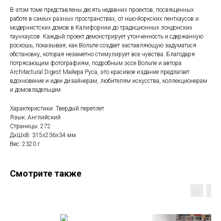
В этом томе представлены десять недавних проектов, посвященных
работе в самых разных пространствах, от нью-йоркских пентхаусов и
модернистских домов в Калифорнии до традиционных лондонских
таунхаусов. Каждый проект демонстрирует утонченность и сдержанную
роскошь, показывая, как Вольпе создает заставляющую задуматься
обстановку, которая незаметно стимулирует все чувства. Благодаря
потрясающим фотографиям, подробным эссе Вольпе и автора
Architectural Digest Майера Руса, это красивое издание предлагает
вдохновение и идеи дизайнерам, любителям искусства, коллекционерам
и домовладельцам.
Характеристики: Твердый переплет
Язык: Английский
Страницы: 272
ДxШxВ: 315x236x34 мм
Вес: 2320 г
Смотрите также