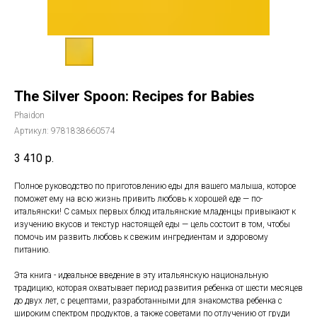
The Silver Spoon: Recipes for Babies
Phaidon
Артикул:
9781838660574
3 410
р.
Полное руководство по приготовлению еды для вашего малыша, которое
поможет ему на всю жизнь привить любовь к хорошей еде — по-
итальянски! С самых первых блюд итальянские младенцы привыкают к
изучению вкусов и текстур настоящей еды — цель состоит в том, чтобы
помочь им развить любовь к свежим ингредиентам и здоровому
питанию.
Эта книга - идеальное введение в эту итальянскую национальную
традицию, которая охватывает период развития ребенка от шести месяцев
до двух лет, с рецептами, разработанными для знакомства ребенка с
широким спектром продуктов, а также советами по отлучению от груди