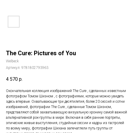
The Cure: Pictures of You
Welbeck
Артикул:
9781802793963
4 570
р.
Окончательная коллекция изображений The Cure , сделанных известным
фотографом Томом Шиэном , с фотографиями, которые можно увидеть
здесь впервые. Охватывающие три десятилетия, более 20 сессий и сотни
изображений, фотографии The Cure , сделанные Томом Шиэном,
представляют собой захватывающую визуальную хронику самой важной
альтернативной рок-группы в мире. Включая в себя ранние портреты,
эпические живые выступления, студийные сессии и кадры из гастролей
по всему миру, фотографии Шихана запечатлели путь группы от