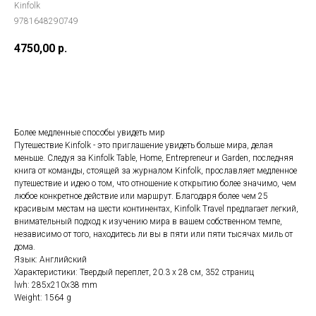
Kinfolk
9781648290749
4750,00
р.
ДОБАВИТЬ В КОРЗИНУ
Более медленные способы увидеть мир
Путешествие Kinfolk - это приглашение увидеть больше мира, делая
меньше. Следуя за Kinfolk Table, Home, Entrepreneur и Garden, последняя
книга от команды, стоящей за журналом Kinfolk, прославляет медленное
путешествие и идею о том, что отношение к открытию более значимо, чем
любое конкретное действие или маршрут. Благодаря более чем 25
красивым местам на шести континентах, Kinfolk Travel предлагает легкий,
внимательный подход к изучению мира в вашем собственном темпе,
независимо от того, находитесь ли вы в пяти или пяти тысячах миль от
дома.
Язык: Английский
Характеристики: Твердый переплет, 20.3 х 28 см, 352 страниц
lwh: 285x210x38 mm
Weight: 1564 g