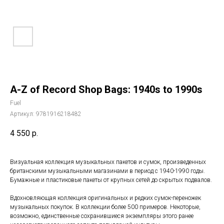
A-Z of Record Shop Bags: 1940s to 1990s
Fuel
Артикул:
9781916218482
4 550
р.
Визуальная коллекция музыкальных пакетов и сумок, произведенных
британскими музыкальными магазинами в период с 1940-1990 годы.
Бумажные и пластиковые пакеты от крупных сетей до скрытых подвалов.
Вдохновляющая коллекция оригинальных и редких сумок-переножек
музыкальных покупок. В коллекции более 500 примеров. Некоторые,
возможно, единственные сохранившиеся экземпляры этого ранее