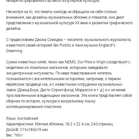
незарегистрированного аспекта популярной культуры.
Несмотря на то, что пакеты никогда не обращали на себя столько
внимания, как дизайны музыкальных обложек и плакатов, они дают
представление о музыкальной культуре XX века и развитии графического
дизайна.
С предисловием Джона Сэвиджа – писателя, музыкального журналиста,
известного своей историей Sex Pistols и панк-музыки England's
Dreaming.
Сумки известных сетей, таких как NEMS, Our Price и Virgin соседствуют с
моделями из локальных магазинов, которыми заведовали
эксцентричные энтузиасты. По мере повествования читатель
познакомится с восхитетельными историями, например, о первом
еврейском продавце ска, и с известными сотрудники музыкальных
лавок (Дэвид Боуи, Дасти Спрингфилд, Моррисси и т. д.) и с не менее
прославленными владельцами магазинов. Эта книга представляет собой
сборник по истории, культуре и визуальному языку
коллекционирования пластинок.
Язык: Английский
Характеристики: Мягкая обложка, 18.2 x 22.4 см, 240 страниц
ДxШxВ: 215x180x19 мм
Вес: 760 г