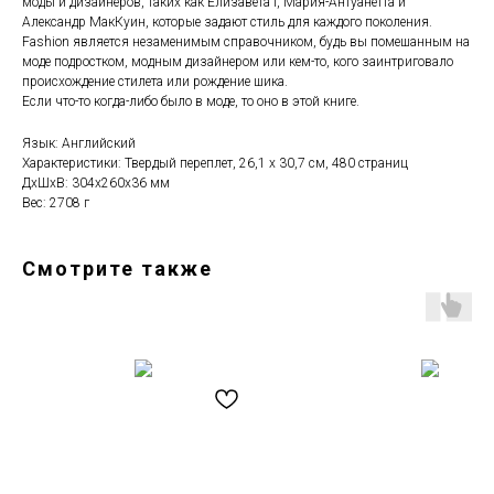
моды и дизайнеров, таких как Елизавета I, Мария-Антуанетта и
Александр МакКуин, которые задают стиль для каждого поколения.
Fashion является незаменимым справочником, будь вы помешанным на
моде подростком, модным дизайнером или кем-то, кого заинтриговало
происхождение стилета или рождение шика.
Если что-то когда-либо было в моде, то оно в этой книге.
Язык: Английский
Характеристики: Твердый переплет, 26,1 х 30,7 см, 480 страниц
ДxШxВ: 304x260x36 мм
Вес: 2708 г
Смотрите также