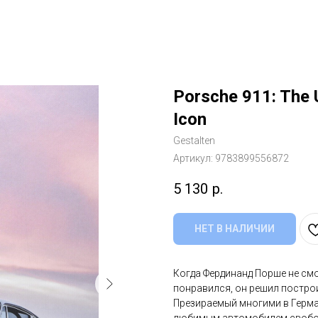
Porsche 911: The U
Icon
Gestalten
Артикул:
9783899556872
5 130
р.
НЕТ В НАЛИЧИИ
Когда Фердинанд Порше не см
понравился, он решил построи
Презираемый многими в Герман