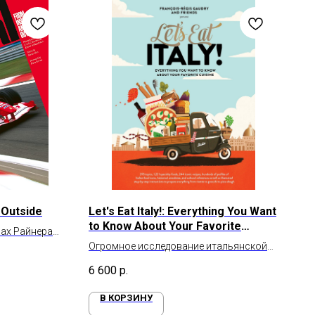
 Outside
Let's Eat Italy!: Everything You Want
to Know About Your Favorite
ивах Райнера
Cuisine
Коломбо
Огромное исследование итальянской
кухни
6 600
р.
В КОРЗИНУ