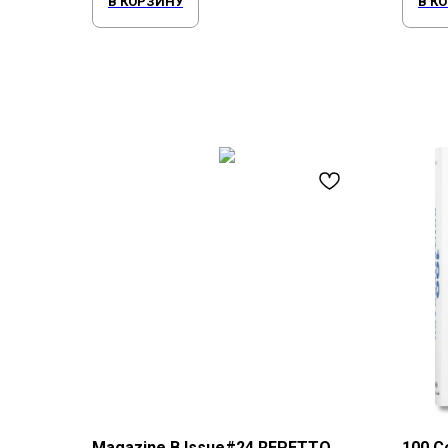
В КОРЗИНУ
В К
Magazine B Issue#24 REPETTO
100 C