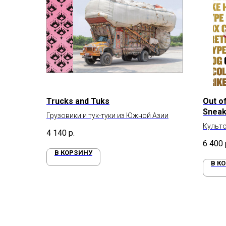
Trucks and Tuks
Out of
Sneak
Грузовики и тук-туки из Южной Азии
Культ
4 140
р.
середи
6 400
В КОРЗИНУ
В К