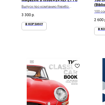
(Bibli
Выпуск про компанию Repetto.
Французский бренд балетной обуви и
100 с
3 300
р.
одежды
2 600
В КОРЗИНУ
В К