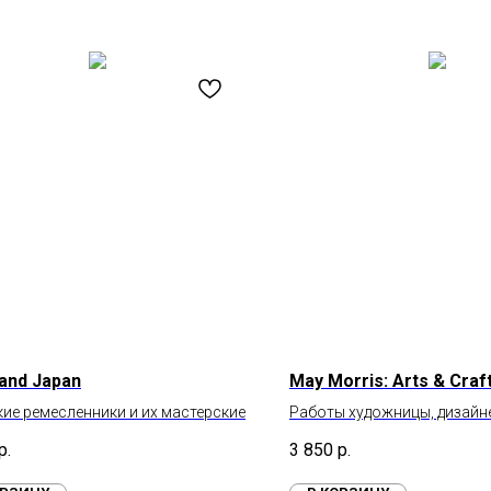
land Japan
May Morris: Arts & Craf
ие ремесленники и их мастерские
Работы художницы, дизайн
вышивальщицы Мэй Морр
р.
3 850
р.