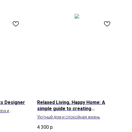
ts Designer
Relaxed Living, Happy Home: A
simple guide to creating
ера и
sustainable and beautiful interiors
ис
Уютный дом и спокойная жизнь
4 300
р.