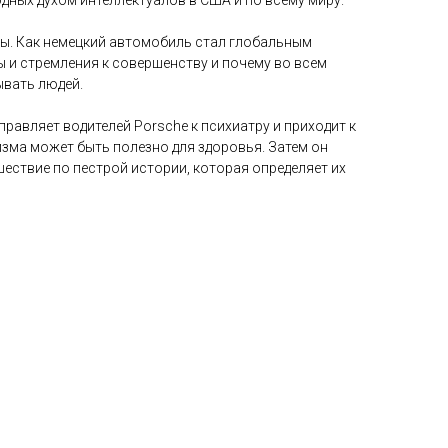
ых духом интеллектуалов в США и по всему миру.
ры. Как немецкий автомобиль стал глобальным
 и стремления к совершенству и почему во всем
ывать людей.
правляет водителей Porsche к психиатру и приходит к
изма может быть полезно для здоровья. Затем он
ешествие по пестрой истории, которая определяет их