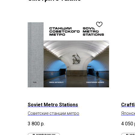
Soviet Metro Stations
Craft
Советские станции метро
Японск
3 800
р.
4 050