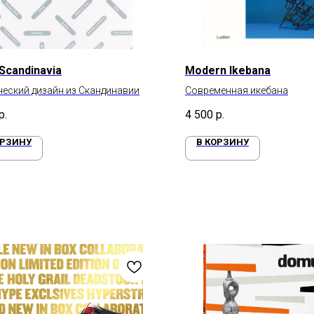
Scandinavia
Modern Ikebana
еский дизайн из Скандинавии
Современная икебана
р.
4 500
р.
ОРЗИНУ
В КОРЗИНУ