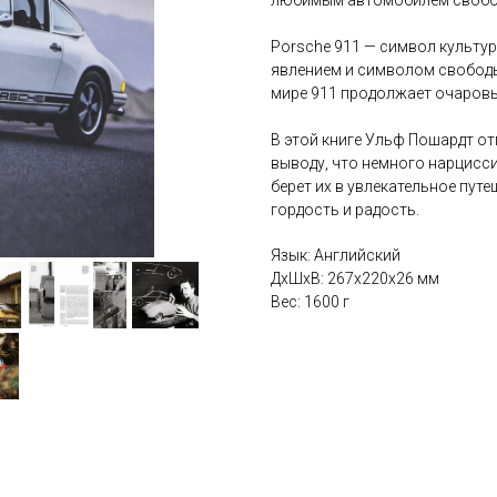
любимым автомобилем свободн
Porsche 911 — символ культу
явлением и символом свободы
мире 911 продолжает очаров
В этой книге Ульф Пошардт от
выводу, что немного нарцисс
берет их в увлекательное пут
гордость и радость.
Язык: Английский
ДxШxВ: 267x220x26 мм
Вес: 1600 г