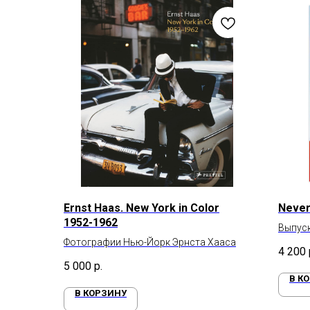
Ernst Haas. New York in Color
Never
1952-1962
Выпуск
Фотографии Нью-Йорк Эрнста Хааса
4 200
5 000
р.
В К
В КОРЗИНУ