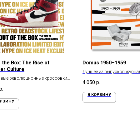
 the Box: The Rise of
Domus 1950–1959
er Culture
Лучшее из выпусков журна
овые революционные кроссовки
1950 по 1959 год
4 050
р.
ны 19 века
р.
В КОРЗИНУ
ОРЗИНУ