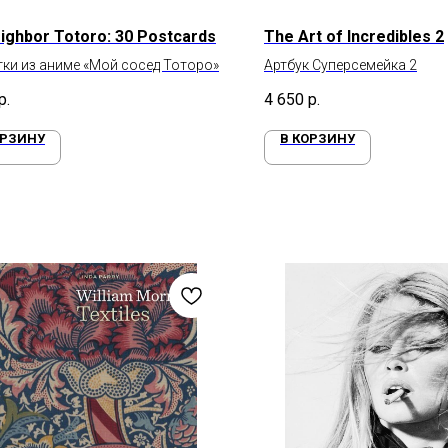
ighbor Totoro: 30 Postcards
The Art of Incredibles 2
ки из аниме «Мой сосед Тоторо»
Артбук Суперсемейка 2
р.
4 650
р.
ОРЗИНУ
В КОРЗИНУ