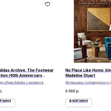
didas Archive. The Footwear
No Place Like Home: Int
ction (40th Anniversary
Madeline Stuart
n)
я обуви Adidas с момента
Интерьеры голливудского 
ения до наших дней
Мэдлин Стюарт
р.
6 660
р.
ОРЗИНУ
В КОРЗИНУ