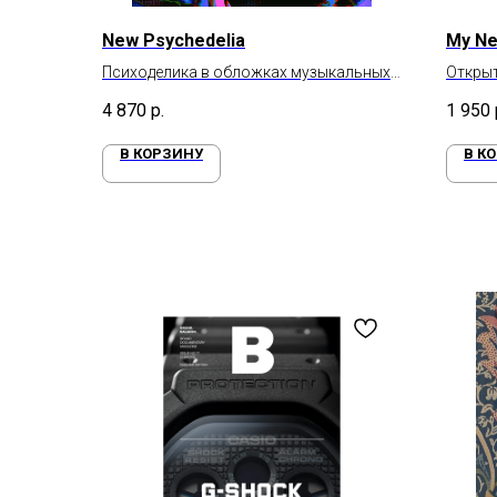
New Psychedelia
My Ne
Психоделика в обложках музыкальных
Открыт
альбомов
4 870
р.
1 950
В КОРЗИНУ
В К