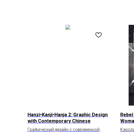
Hanzi•Kanji•Hanja 2: Graphic Design
Rebel 
with Contemporary Chinese
Woman
Fashi
Графический дизайн с современной
Кэрола