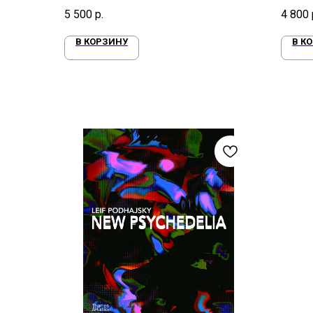
китайской типографикой
изобре
5 500
р.
4 800
стиль
В КОРЗИНУ
В К