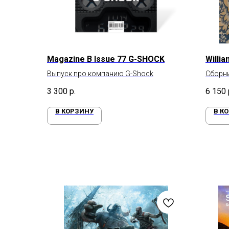
Magazine B Issue 77 G-SHOCK
Willia
Выпуск про компанию G-Shock
Сборни
Морри
3 300
р.
6 150
В КОРЗИНУ
В К