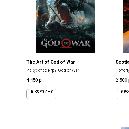
The Art of God of War
Scotl
Искусство игры God of War
Фотоп
4 450
р.
2 500
В КОРЗИНУ
В К