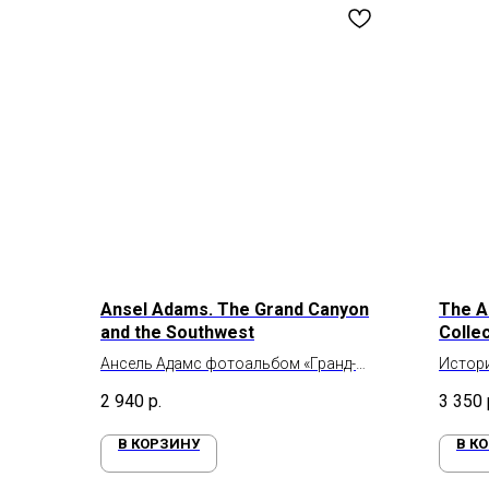
Ansel Adams. The Grand Canyon
The A
and the Southwest
Colle
Editio
Ансель Адамс фотоальбом «Гранд-
Истори
Каньон и Юго-Запад»
зарожд
2 940
р.
3 350
В КОРЗИНУ
В К