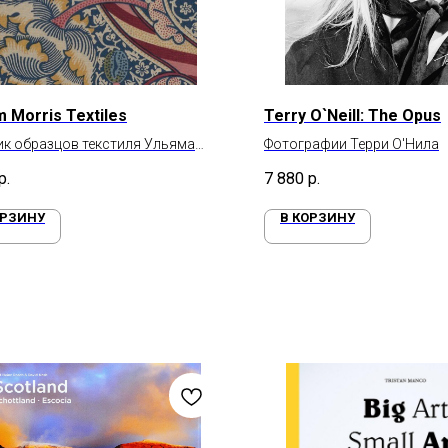
m Morris Textiles
Terry O`Neill: The Opus
к образцов текстиля Ульяма
Фотографии Терри О'Нила
са
р.
7 880
р.
ОРЗИНУ
В КОРЗИНУ