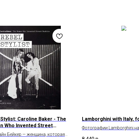
Stylist: Caroline Baker - The
Lamborghini with Italy, fo
 Who Invented Street
Фотографии Lamborghini на
on
йн Бейкер — женщина, которая
побережья и городов Итал
8 440
р.