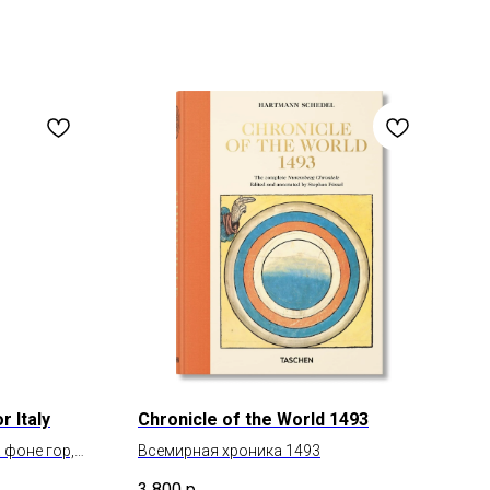
r Italy
Chronicle of the World 1493
 фоне гор,
Всемирная хроника 1493
ии
3 800
р.