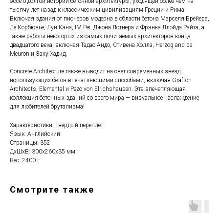
эссе о долгой истории бетонной архитектуры, уходящей более чем на
тысячу лет назад к классическим цивилизациям Греции и Рима.
Включая здания от пионеров модерна в области бетона Марселя Брейера,
Ле Корбюзье, Луи Кана, IM Pei, Джона Лотнера и Фрэнка Ллойда Райта, а
также работы некоторых из самых почитаемых архитекторов конца
двадцатого века, включая Тадао Андо, Стивена Холла, Herzog and de
Meuron и Заху Хадид,
Concrete Architecture также выводит на свет современных звезд,
использующих бетон впечатляющими способами, включая Grafton
Architects, Elemental и Pezo von Elrichshausen. Эта впечатляющая
коллекция бетонных зданий со всего мира — визуальное наслаждение
для любителей брутализма!
Характеристики: Твердый переплет
Язык: Английский
Страницы: 352
ДxШxВ: 300x260x35 мм
Вес: 2400 г
Смотрите также