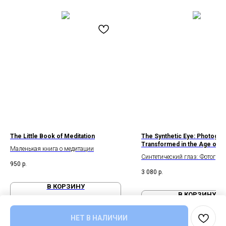
The Little Book of Meditation
The Synthetic Eye: Photogra
Transformed in the Age of A
Маленькая книга о медитации
Синтетический глаз: Фотогра
950
р.
эпоху ИИ
3 080
р.
В КОРЗИНУ
В КОРЗИНУ
НЕТ В НАЛИЧИИ