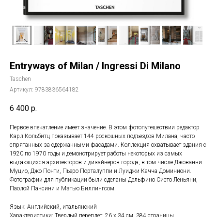
Entryways of Milan / Ingressi Di Milano
Taschen
Артикул:
9783836564182
6 400
р.
Первое впечатление имеет значение. В этом фотопутешествии редактор
Карл Кольбитц показывает 144 роскошных подъездов Милана, часто
спрятанных за сдержанными фасадами. Коллекция охватывает здания с
1920 по 1970 годы и демонстрирует работы некоторых из самых
выдающихся архитекторов и дизайнеров города, в том числе Джованни
Муцио, Джо Понти, Пьеро Порталуппи и Луиджи Качча Доминиони.
Фотографии для публикации были сделаны Дельфино Систо Леньяни,
Паолой Пансини и Мэтью Биллингсом.
Язык: Английский, итальянский
Характеристики: Твердый переплет, 26 x 34 см, 384 страницы