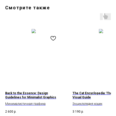
Смотрите также
Back to the Essence: Design
The Cat Encyclopedia: The De
Guidelines for Minimalist Graphics
Visual Guide
Минималистичная графика
Энциклопедия кошек
2 600
р.
3 190
р.