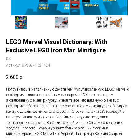
LEGO Marvel Visual Dictionary: With
Exclusive LEGO Iron Man Minifigure
DK
Артикул:
9780241621424
2 600
р.
Погрузитесь в наполненную действием мультивселенную LEGO Marvel с
последним иллюстрированным словарем от DK, включающим
эксклюзивную минифигурку. Узнайте все, что вам нужно знать о
последних наборах, транспортных средствах и минифигурках. Увидьте
каждую деталь космического корабля "Стражи Галактики", исследуйте
Санктум Санкторум Доктора Стрэйнджа, изучите передовые
транспортные средства Ваканды, откройте для себя самых коварных
злодеев Человека-Паука и узнайте больше о ваших любимых
минифигурках LEGO Marvel - от Черной Пантеры до Ведьмы Скарлет.