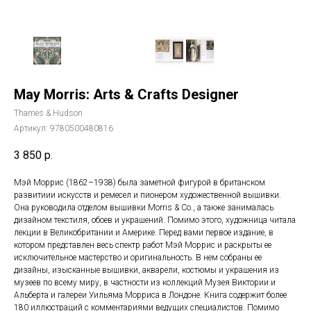
May Morris: Arts & Crafts Designer
Thames & Hudson
Артикул:
9780500480816
3 850
р.
Мэй Моррис (1862–1938) была заметной фигурой в британском
развитиии искусств и ремесел и пионером художественной вышивки.
Она руководила отделом вышивки Morris & Co., а также занималась
дизайном текстиля, обоев и украшений. Помимо этого, художница читала
лекции в Великобритании и Америке. Перед вами первое издание, в
котором представлен весь спектр работ Мэй Моррис и раскрыты ее
исключительное мастерство и оригинальность. В нем собраны ее
дизайны, изысканные вышивки, акварели, костюмы и украшения из
музеев по всему миру, в частности из коллекций Музея Виктории и
Альберта и галереи Уильяма Морриса в Лондоне. Книга содержит более
180 иллюстраций с комментариями ведущих специалистов. Помимо