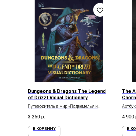
Dungeons & Dragons The Legend
The Ar
of Drizzt Visual Dictionary
Chorn
Путеводитель в мир «Подземелья и
Артбук 
драконы»
3 250
р.
4 900
В КОРЗИНУ
В К