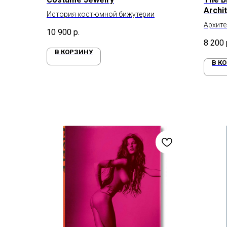
Archi
История костюмной бижутерии
Архите
10 900
р.
8 200
В КОРЗИНУ
В К