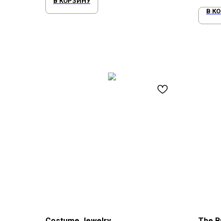
В КОРЗИНУ
В К
Costume Jewelry
The Br