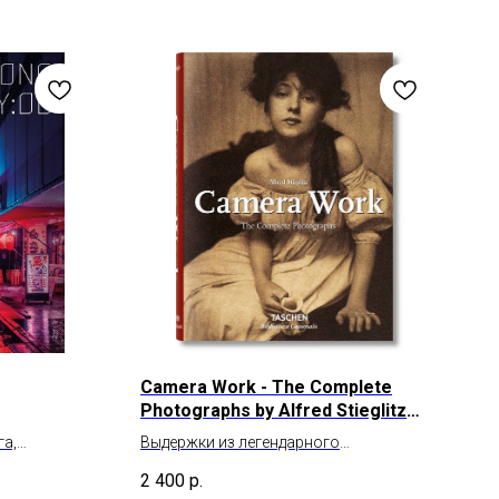
Camera Work - The Complete
Photographs by Alfred Stieglitz
(Biblioteca Universalis)
га,
Выдержки из легендарного
ом и ночным
фотожурнала Штиглица (1903–1917 гг.)
2 400
р.