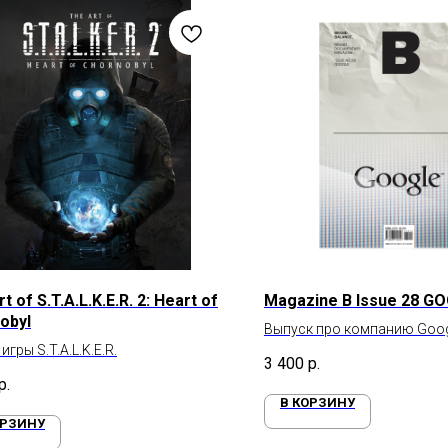
t of S.T.A.L.K.E.R. 2: Heart of
Magazine B Issue 28 G
obyl
Выпуск про компанию Goog
игры S.T.A.L.K.E.R.
3 400
р.
р.
В КОРЗИНУ
ОРЗИНУ