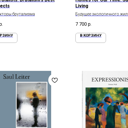
tects
Living
кторы брутализма
Будущее экологичного жил
р.
7 700
р.
ОРЗИНУ
В КОРЗИНУ