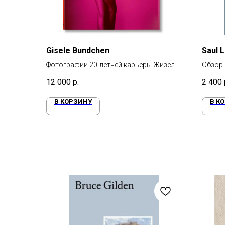
Gisele Bundchen
Saul L
Фотографии 20-летней карьеры Жизель
Обзор
Бюндхен
12 000
р.
2 400
В КОРЗИНУ
В К