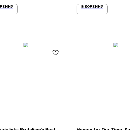
ОРЗИНУ
В КОРЗИНУ
utalists: Brutalism's Best
Homes for Our Time. Su