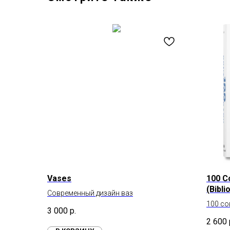
Vases
100 C
(Bibli
Современный дизайн ваз
100 с
3 000
р.
2 600