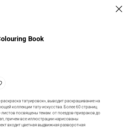
Colouring Book
а-раскраска татуировок», выводит раскрашивание на
ющей коллекции тату-искусства. Более 60 страниц
листов посвящены темам: от поездов-призраков до
-ап, причем все иллюстрации нарисованы
плект входит цветная выдвижная разворотная