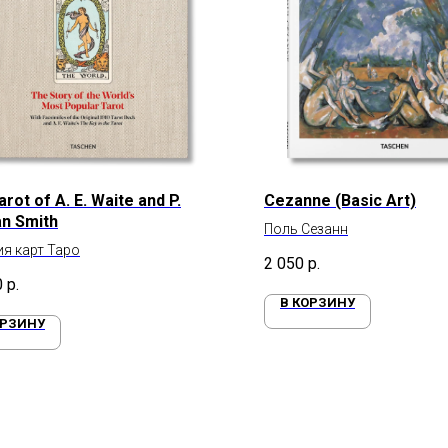
rot of A. E. Waite and P.
Cezanne (Basic Art)
n Smith
Поль Сезанн
я карт Таро
2 050
р.
0
р.
В КОРЗИНУ
ОРЗИНУ