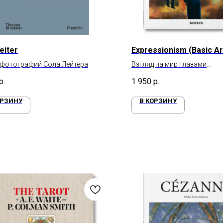
eiter
Expressionism (Basic Ar
 фотографий Сола Лейтера
Взгляд на мир глазами
экспрессионистов
р.
1 950
р.
ОРЗИНУ
В КОРЗИНУ