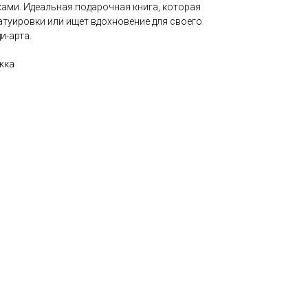
ками. Идеальная подарочная книга, которая
атуировки или ищет вдохновение для своего
и-арта.
жка