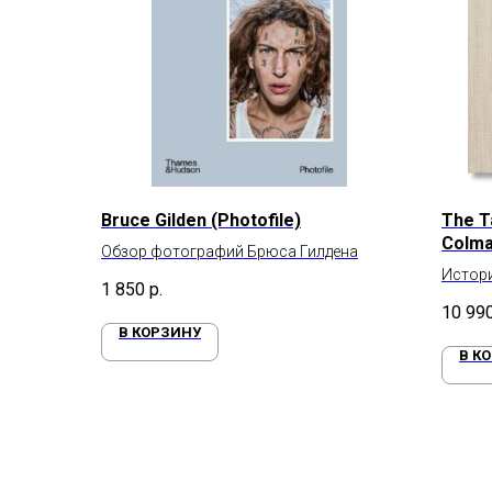
Bruce Gilden (Photofile)
The Ta
Colma
Обзор фотографий Брюса Гилдена
Истори
1 850
р.
10 99
В КОРЗИНУ
В К