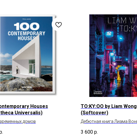
ontemporary Houses
TO:KY:OO by Liam Wong
otheca Universalis)
(Softcover)
овременных домов
Дебютная книга Лиама Вон
вдохновлённая киберпанк
р.
3 600
р.
Токио