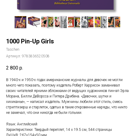
1000 Pin-Up Girls
Taschen
Артикул:
9783836520508
2 800
р.
В 1940-х и 1950-х годах американские журналы для девочек не могли
много чего показать, поэтому издатель Роберт Харрисон заманивал
своих читателей яркими обложками от ведущих художников пин-ап Эрла
Морана, Билли ДеВорсса и Питера Дрибена. «Девочки, шутки и
хихиканье», — написал издатель. Мужчины любили этот стиль, смесь
стриптизерш и старлеток, одетых в такие откровенные наряды, что никто
не замечал, что они никогда не были голыми.
Язык: Английский
Характеристики: Твердый переплет, 14 х 19.5 см, 544 страницы
ДxШxВ: 267x154x50 мм