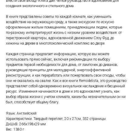
внести свой вклад? Книга дает четкое руководство и вдохновение для
создания экологичного и стильного дома.
В книге представлены советы по каждой комнате, как уменьшить
воздействие на окружающую среду, а также экскурсии по искусно
оформленным жилым помещениям, принадлежащим людям, которые
по-разному интерпретируют жизнь с низким уровнем воздействия: от
перестроенной квартиры, вдохновленной движением Слоу Фуд, до
хижины на дереве в многопоколенческий комплекс во дворе.
Каждая страница предлагает информацию, которую вы можете
использовать прямо сейчас, включая рекомендации по выбору
предметов первой необходимости для дома, от лампочек до диванов;
руководящие принципы для малоударной, энергоэффективной
реконструкции; и как переработать или пожертвовать свои отходы, чтобы
они не оказались на свалке. Как и все книги Remodelista, это руководство
представляет собой одновременно визуальное наслаждение и бесценный
ресурс. Изменения начинаются в доме и это вдохновляет узнать, как
выбор образа жизни с учетом климата, каким бы незначительным он ни
был, способствует общему благу.
Язык: Английский
Характеристики: Твердый переплет, 20 х 27см, 352 страницы
ДxШxВ: 266x198x29 мм
Вес: 1380 г