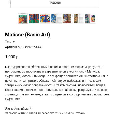
Matisse (Basic Art)
Taschen
Артикул:
9783836529044
1 900
р.
Благодаря сногсшибательным цветам и простым формам, радуйтесь
неугомонному творчеству и заразительной энергии Анри Матисса,
художника, который никогда не прекращал заниматься искусством и чья
яркая палитра придала обнаженной натуре, пейзажам и интерьерам
совершенно новую современность. Эта компактная, но всеобъемлющая
монография включает подготовительные наброски, репродукции на всю
страницу и увеличенные детали, созданные в сотрудничестве с поместьем
художника
Язык: Английский
Характеристики: Твердый переплет, 21 х 26 см, 96 страниц