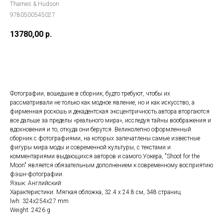
Thames & Hudson
9780500545027
13780,00
р.
ДОБАВИТЬ В КОРЗИНУ
Фотографии, вошедшие в сборник, будто требуют, чтобы их
рассматривали не только как модное явление, но и как искусство, а
фирменная роскошь и декадентская эксцентричность автора вторгаются
все дальше за пределы «реального мира», исследуя тайны воображения и
вдохновения и то, откуда они берутся. Великолепно оформленный
сборник с фотографиями, на которых запечатлены самые известные
фигуры мира моды и современной культуры, с текстами и
комментариями выдающихся авторов и самого Уокера, "Shoot for the
Moon" является обязательным дополнением к современному восприятию
фэшн-фотографии.
Язык: Английский
Характеристики: Мягкая обложка, 32.4 x 24.8 см, 348 страниц
lwh: 324x254x27 mm
Weight: 2426 g