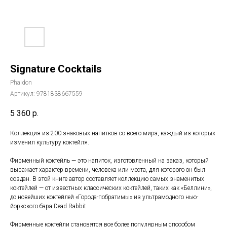
Signature Cocktails
Phaidon
Артикул:
9781838667559
5 360
р.
Коллекция из 200 знаковых напитков со всего мира, каждый из которых
изменил культуру коктейля.
Фирменный коктейль — это напиток, изготовленный на заказ, который
выражает характер времени, человека или места, для которого он был
создан. В этой книге автор составляет коллекцию самых знаменитых
коктейлей — от известных классических коктейлей, таких как «Беллини»,
до новейших коктейлей «Города-побратимы» из ультрамодного нью-
йоркского бара Dead Rabbit.
Фирменные коктейли становятся все более популярным способом