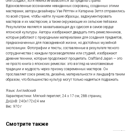
они создают, хотя немногие вывозятся за пределы страны.
Вдохновленные осознанием невиданных сокровищ, созданных этими
мастерами, авторы-дизайнеры Уве Рёттген и Катарина Зеттл отправились
по всей стране, чтобы найти лучшие образцы, задокументировать
мастеров и их мастерские, а также окружающие их сельские пейзажи.
Результатом является захватывающая дух одиссея в самое сердце
японской культуры. Авторы изображают двадцать пять ремесленников,
которые работают с природными материалами для создания предметов,
предназначенных для повседневной жизни, но достойных музейной
экспозиции. Фотографии и тексты, составленные в результате тесного
сотрудничества с каждым производителем или студией, изображают
древние техники, которые продолжают процветать. Craftland Japan — это
не просто книга о японских ремеслах: это взгляд на многовековые
традиции и мудрость через призму современных мастеров. Он
прославляет союз ремесла, дизайна, материальности и ландшафта таким
образом, что большинство культур могут только надеяться подражать.
Язык: Английский
Характеристики: Мягкий переплет, 24 х 17 см, 288 страниц
ДxШxВ: 240x172x24 мм
Вес: 970 г
Смотрите также