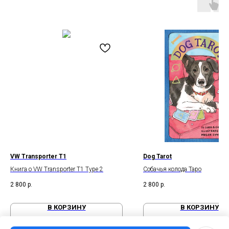
VW Transporter T1
Dog Tarot
Книга о VW Transporter T1 Type 2
Собачья колода Таро
2 800
р.
2 800
р.
В КОРЗИНУ
В КОРЗИНУ