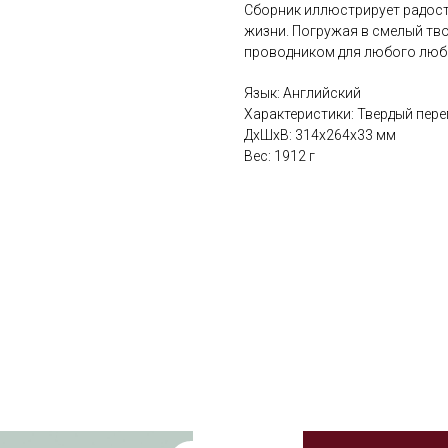
Сборник иллюстрирует радост
жизни. Погружая в смелый тво
проводником для любого люби
Язык: Английский
Характеристики: Твердый переп
ДxШxВ: 314x264x33 мм
Вес: 1912 г