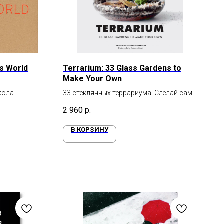
's World
Terrarium: 33 Glass Gardens to
Make Your Own
хола
33 стеклянных террариума. Сделай сам!
2 960
р.
В КОРЗИНУ