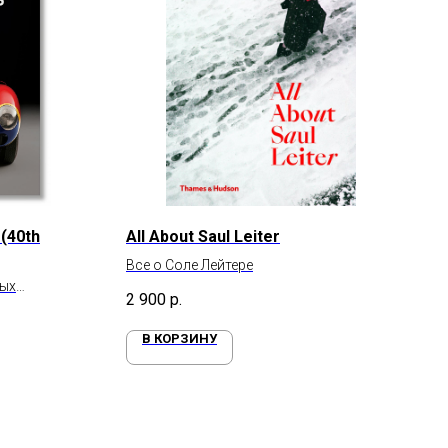
 (40th
All About Saul Leiter
Все о Соле Лейтере
ных
2 900
р.
мира
В КОРЗИНУ