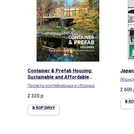
Container & Prefab Housing:
Japan
Sustainable and Affordable
Японс
Architecture
Проекты контейнерных и сборных
2 600
домов
2 320
р.
В К
В КОРЗИНУ