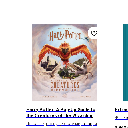
Harry Potter: A Pop-Up Guide to
Extra
the Creatures of the Wizarding
49 нео
World
Поп‑ап гид по существам мира Гарри
мира
3 860