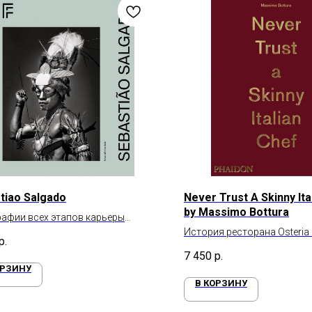
tiao Salgado
Never Trust A Skinny Ita
by Massimo Bottura
афии всех этапов карьеры
адо
История ресторана Osteria
р.
и его шеф-повара Массимо
7 450
р.
рецептами
ОРЗИНУ
В КОРЗИНУ