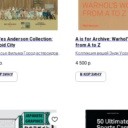
es Anderson Collection:
A is for Archive: Warhol
id City
from A to Z
сье фильма Город астероидов
Коллекция вещей Энди Уор
Андерсона
р.
4 500
р.
ОРЗИНУ
В КОРЗИНУ