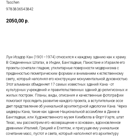
Taschen
9783836543842
2050,00
р.
ДОБАВИТЬ В КОРЗИНУ
Луи Исадор Кан (1901–1974) относился к каждому зданию как к храму.
В Соединенных Штатах, в Индии, Бангладеше, Пакистане и Израиле его
проекты сочетали гладкие, утилитарные поверхности модернизма с
преданностью геометрическим формам и вниманием к естественному
свету, который наполнял его конструкции монументальной духовностью.
Этот альманах объединяет 17 самых известных зданий Кана - от
культурных учреждений и правительственных зданий до религиозных и
жилых построек. Планы, виды, описания и качественные фотографии
помогают проследить развитие каждого проекта, а вступительное эссе
дает представление об уникальной архитектурной идеологии Кана. Через
шедевры Кана, такие как здание Национальной ассамблеи в Дакке в
Бангладеше, или Художественного музея Кимбелла в Форт-Уэрте, штат
Техас, мы рассмотрим его «возвращение к основам», вдохновленное
древними Италией, Грецией и Египтом, и присущее ему уникальное
сочетание масс, пустот и света, который наполняют его архитектуру