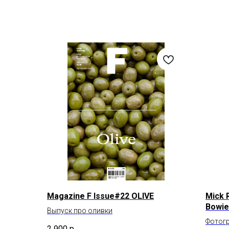
Magazine F Issue#22 OLIVE
Mick 
Bowie
Выпуск про оливки
Фотогр
2 900
р.