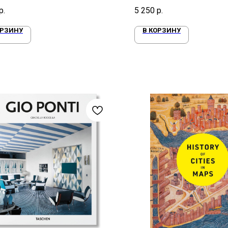
ие Зиги Стардаста
р.
5 250
р.
ОРЗИНУ
В КОРЗИНУ