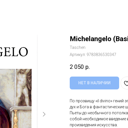
Michelangelo (Basi
Taschen
Артикул:
9783836530347
2 050
р.
НЕТ В НАЛИЧИИ
По прозвищу «il divino» гени
дух и Бога в фантастические 
Пьеты до необычного потолка
собой необходимое введение 
произведения искусства.