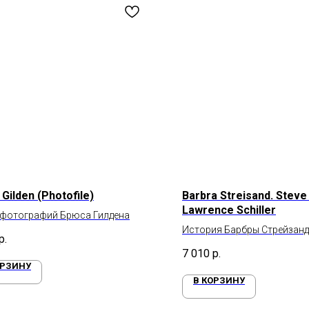
Gilden (Photofile)
Barbra Streisand. Steve
Lawrence Schiller
 фотографий Брюса Гилдена
История Барбры Стрейзанд
р.
7 010
р.
ОРЗИНУ
В КОРЗИНУ