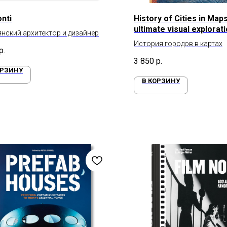
nti
History of Cities in Map
ultimate visual explorat
нский архитектор и дизайнер
human civilisation throu
История городов в картах
captivating historical m
р.
3 850
р.
ОРЗИНУ
В КОРЗИНУ