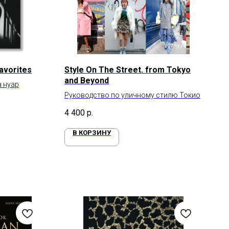
Favorites
Style On The Street. from Tokyo
and Beyond
 нуар
Руководство по уличному стилю Токио
4 400
р.
В КОРЗИНУ