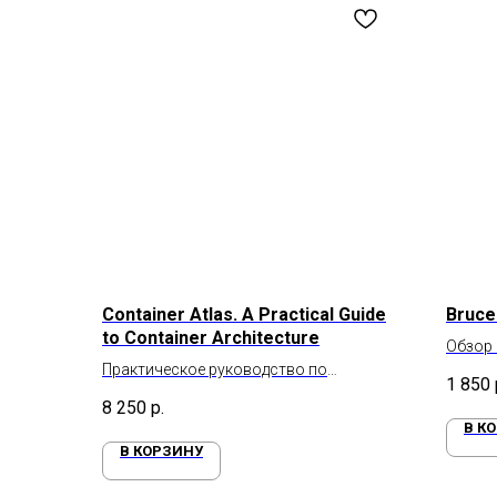
Container Atlas. A Practical Guide
Bruce 
to Container Architecture
Обзор
Практическое руководство по
1 850
контейнерной архитектуре
8 250
р.
В К
В КОРЗИНУ