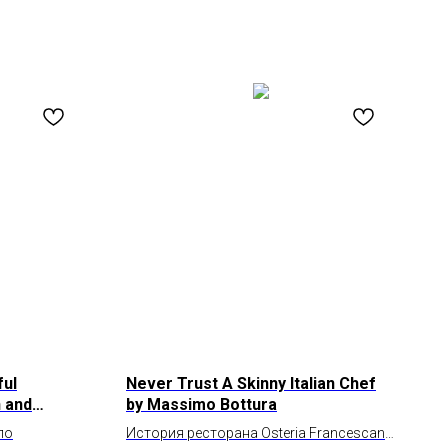
ful
Never Trust A Skinny Italian Chef
 and
by Massimo Bottura
ло
История ресторана Osteria Francescana