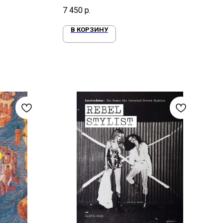
и его шеф-повара Массимо Боттуры, с
7 450
р.
рецептами
В КОРЗИНУ