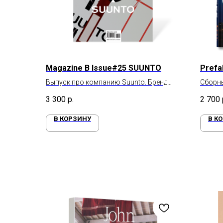
Magazine B Issue#25 SUUNTO
Prefa
Выпуск про компанию Suunto. Бренд
Сборн
часов и спортивных гаджетов для
3 300
р.
2 700
амбициозных людей
В КОРЗИНУ
В К