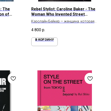
s: The
Rebel Stylist: Caroline Baker - The
ion of
Woman Who Invented Street
gh 70
Fashion
Кэролайн Бейкер — женщина, которая
aps
изобрела уличную моду и бунтарьский
4 800
р.
стиль
В КОРЗИНУ