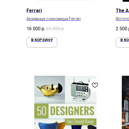
Ferrari
The A
Архивные сокровища Ferrari
Фотог
16 000
р.
23 000
р.
2 500
В КОРЗИНУ
В К