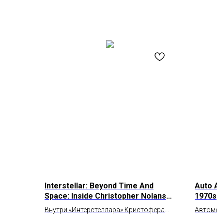
Interstellar: Beyond Time And
Auto 
Space: Inside Christopher Nolans
1970s
Sci-Fi Epic
Внутри «Интерстеллара» Кристофера
Автомо