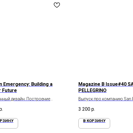
n Emergency: Building a
Magazine B Issue#40 S
r Future
PELLEGRINO
нный дизайн. Построение
Выпуск про компанию San Pe
о будущего
Итальянская минеральная 
р.
3 200
р.
символ светской жизни
ОРЗИНУ
В КОРЗИНУ