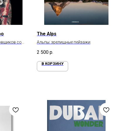
oo
The Alps
овщиков со
Альпы: зрелищные пейзажи
2 500
р.
В КОРЗИНУ