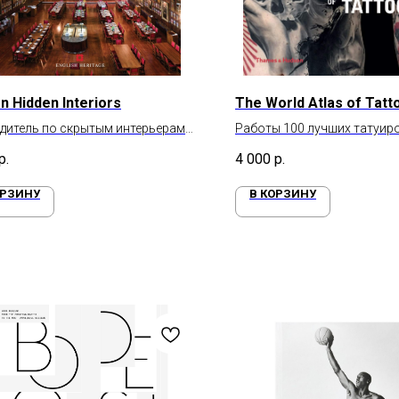
n Hidden Interiors
The World Atlas of Tatt
дитель по скрытым интерьерам
Работы 100 лучших татуир
на
всего мира
р.
4 000
р.
ОРЗИНУ
В КОРЗИНУ