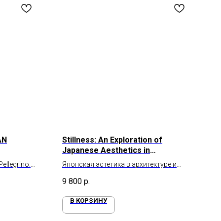
AN
Stillness: An Exploration of
Japanese Aesthetics in
Architecture and Design
llegrino.
Японская эстетика в архитектуре и
вода как
дизайне
9 800
р.
В КОРЗИНУ