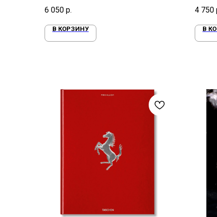
Нолана
1970-е
6 050
р.
4 750
В КОРЗИНУ
В К