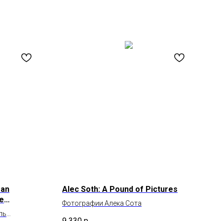
ean
Alec Soth: A Pound of Pictures
he
Фотографии Алека Сота
ль
9 330
р.