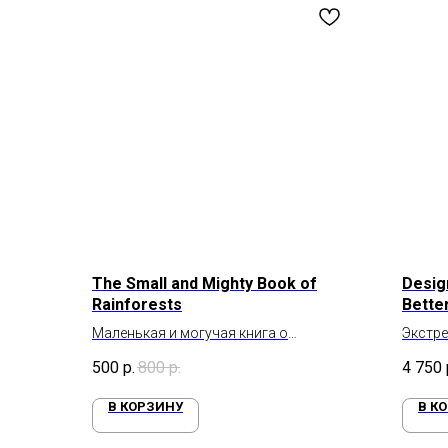
The Small and Mighty Book of
Desig
Rainforests
Bette
Маленькая и могучая книга о
Экстре
тропических лесах
лучшег
500
р.
800
р.
4 750
В КОРЗИНУ
В К