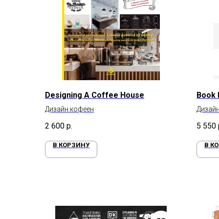
Designing A Coffee House
Book 
Дизайн кофеен
Дизайн
2 600
р.
5 550
В КОРЗИНУ
В К