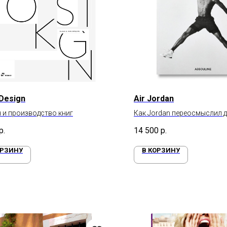
Design
Air Jordan
 и производство книг
Как Jordan переосмыслил д
поднял уровень спорт
р.
14 500
р.
ОРЗИНУ
В КОРЗИНУ