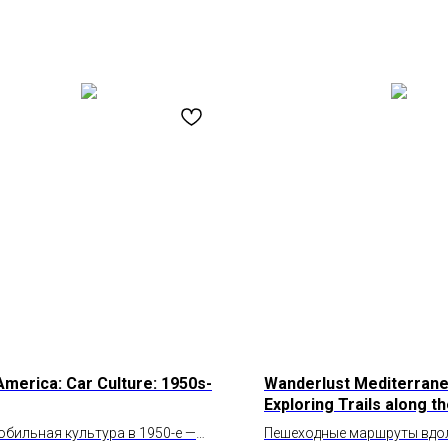
America: Car Culture: 1950s-
Wanderlust Mediterran
Exploring Trails along t
Mediterranean Sea
бильная культура в 1950-е —
Пешеходные маршруты вдо