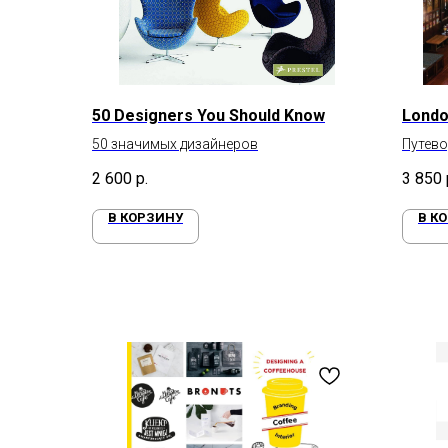
50 Designers You Should Know
Londo
50 значимых дизайнеров
Путево
Лондо
2 600
р.
3 850
В КОРЗИНУ
В К