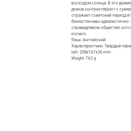
восходом солнца. В это время
домов контрастируют с сумер
отражает советский период ег
беззастенчиво идеалистично:
справедливом обществе, кото
космос.
Язык: Английский
Характеристики: Твердый переп
lwh: 208x167x26 mm
Weight: 762 g