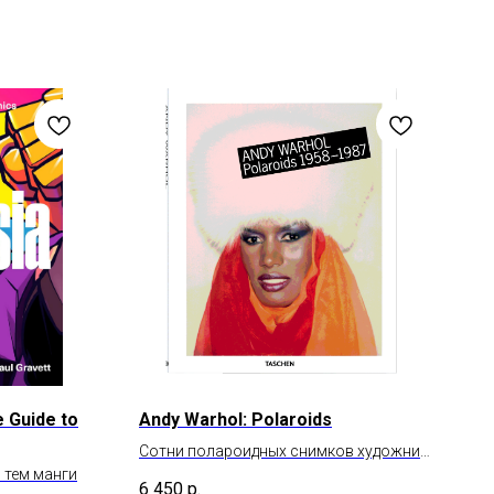
e Guide to
Andy Warhol: Polaroids
Сотни полароидных снимков художника
 тем манги
Энди Уорхола
6 450
р.