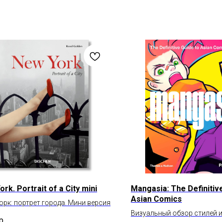
rk. Portrait of a City mini
Mangasia: The Definitiv
Asian Comics
рк: портрет города. Мини версия
Визуальный обзор стилей и
р.