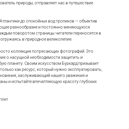
ователь природы, отправляет нас в путешествие
 Атлантики до спокойных вод тропиков — объектив
ающее разнообразие и постоянно меняющуюся
каждым поворотом страницы читатели переносятся в
погружаясь в природное великолепие.
просто коллекция потрясающих фотографий. Это
ние о насущной необходимости защитить и
бую планету. Своим искусством Буркард призывает
только как ресурс, который нужно эксплуатировать,
охновения, заслуживающий нашего уважения и
кеаны и испытайте впечатляющую красоту глубоких
плет