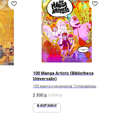
100 Manga Artists (Bibliotheca
Universalis)
100 манга художников. Cуперзвезды
манга-сцены
2 300
р.
2 600
р.
В КОРЗИНУ