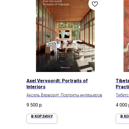
Axel Vervoordt: Portraits of
Tibet
Interiors
Pract
Аксель Вервордт: Портреты интерьеров
Тибетс
9 500
р.
4 000
В КОРЗИНУ
В К