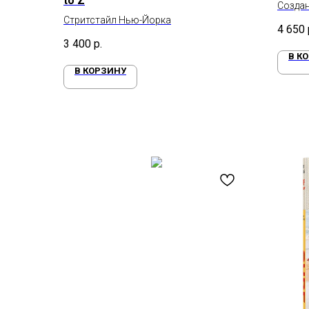
to Z
Созда
Стритстайл Нью-Йорка
«Тайна
4 650
3 400
р.
В К
В КОРЗИНУ