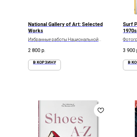
National Gallery of Art: Selected
Surf 
Works
1970s
Избранные работы Национальной
Фотогр
галереи искусства
фотогр
2 800
р.
3 900
В КОРЗИНУ
В К