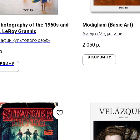
Photography of the 1960s and
Modigliani (Basic Art)
. LeRoy Grannis
Амедео Модильяни
афии культового сёрф-
2 050
р.
афа 60-70х годов
р.
В КОРЗИНУ
ОРЗИНУ