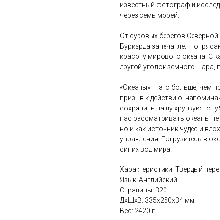
известный фотограф и исслед
через семь морей.
От суровых берегов Северной
Буркарда запечатлел потряс
красоту мирового океана. С 
другой уголок земного шара, 
«Океаны» — это больше, чем 
призыв к действию, напомина
сохранить нашу хрупкую голу
нас рассматривать океаны не 
но и как источник чудес и вд
управления. Погрузитесь в о
синих вод мира.
Характеристики: Твердый пере
Язык: Английский
Страницы: 320
ДxШxВ: 335x250x34 мм
Вес: 2420 г