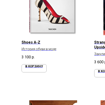
Shoes A-Z
Stran
Upsid
История обуви в моде
The-S
Закули
3 100
р.
3 600
В КОРЗИНУ
В К