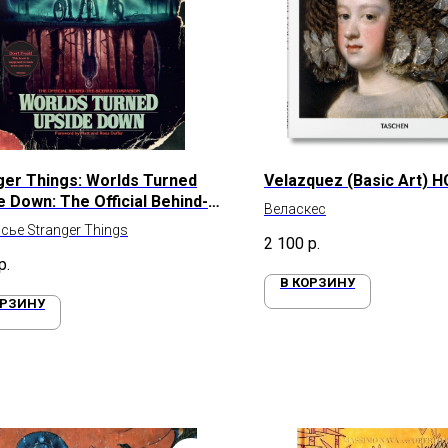
ger Things: Worlds Turned
Velazquez (Basic Art) H
e Down: The Official Behind-
Веласкес
cenes Companion
сье Stranger Things
2 100
р.
р.
В КОРЗИНУ
ОРЗИНУ