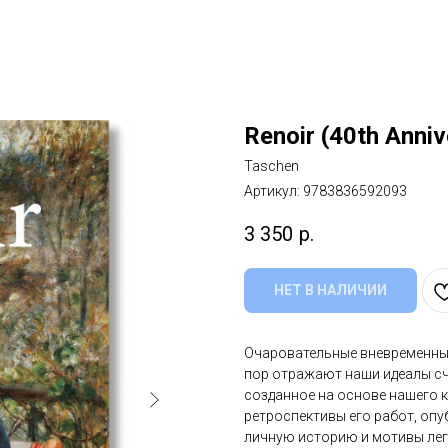
Renoir (40th Anniv
Taschen
Артикул:
9783836592093
3 350
р.
НЕТ В НАЛИЧИИ
Очаровательные вневременные
пор отражают наши идеалы сча
созданное на основе нашего 
ретроспективы его работ, опу
личную историю и мотивы леге