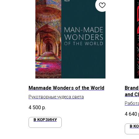
Manmade Wonders of the World
Brand 
and Cl
Рукотворные чудеса света
Работа
4 500
р.
дизай
4 640
В КОРЗИНУ
В К