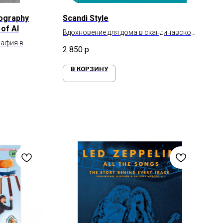
tography
Scandi Style
of AI
Вдохновение для дома в скандинавском
рафия в
стиле
2 850
р.
В КОРЗИНУ