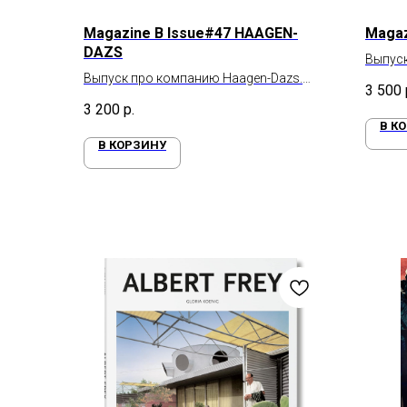
Magazine B Issue#47 HAAGEN-
Magaz
DAZS
Выпуск
Выпуск про компанию Haagen-Dazs.
3 500
Премиальный бренд мороженого
3 200
р.
В К
В КОРЗИНУ