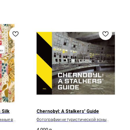
 Silk
Chernobyl: A Stalkers' Guide
енные в
Фотографии не туристической зоны
отчуждения
4 000
р.