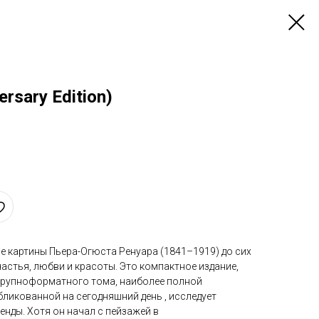
ersary Edition)
 картины Пьера-Огюста Ренуара (1841–1919) до сих
стья, любви и красоты. Это компактное издание,
крупноформатного тома, наиболее полной
бликованной на сегодняшний день , исследует
нды. Хотя он начал с пейзажей в