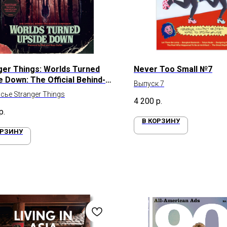
ger Things: Worlds Turned
Never Too Small №7
e Down: The Official Behind-
Выпуск 7
cenes Companion
сье Stranger Things
4 200
р.
р.
В КОРЗИНУ
ОРЗИНУ