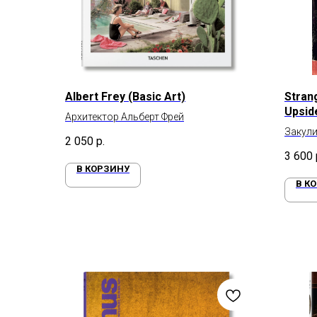
Albert Frey (Basic Art)
Stran
Upsid
Архитектор Альберт Фрей
The-S
Закули
2 050
р.
3 600
В КОРЗИНУ
В К