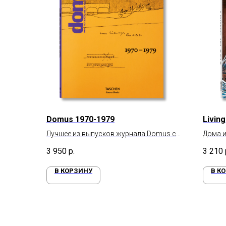
Domus 1970-1979
Living
Лучшее из выпусков журнала Domus с
Дома и
1970 по 1979 год
3 950
р.
3 210
В КОРЗИНУ
В К