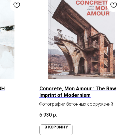
SH
Concrete, Mon Amour : The Raw
Imprint of Modernism
Фотографии бетонных сооружений
6 930
р.
В КОРЗИНУ