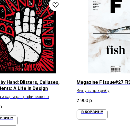
by Hand: Blisters, Calluses,
Magazine F Issue#27 FI
ients: A Life in Design
Выпуск про рыбу
 и карьера графического
2 900
р.
нера Джона Контино
р.
В КОРЗИНУ
ОРЗИНУ