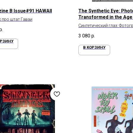
ine B Issue#91 HAWAII
The Synthetic Eye: Pho
Transformed in the Age 
 про штат Гаваи
Синтетический глаз: Фотог
р.
эпоху ИИ
3 080
р.
ОРЗИНУ
В КОРЗИНУ