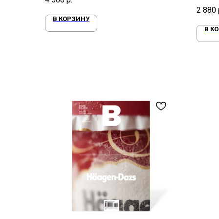
возрож
2 880
В КОРЗИНУ
В К