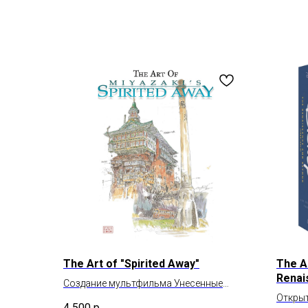
The Art of "Spirited Away"
The A
Renai
Создание мультфильма Унесенные
2014)
призраками
Открыт
4 500
р.