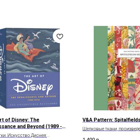
rt of Disney: The
V&A Pattern: Spitalfields
ssance and Beyond (1989 -
Шелковые ткани, произвед
ки. Искусство Диснея:
Спиталфилдсе в Лондоне
1 400
р.